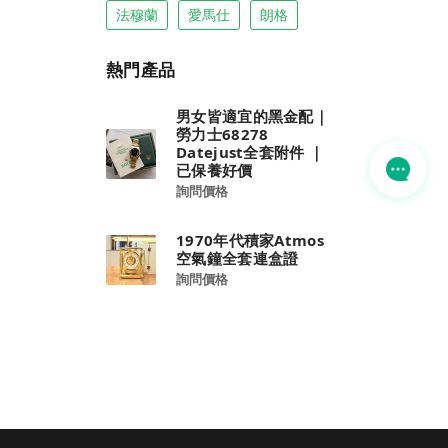
法穆蘭
愛馬仕
朗格
熱門產品
男女皆適宜的黑金配｜
勞力士68278
Datejust全套附件 ｜
已保養好價
詢問價格
1970年代積家Atmos
空氣鐘全套連盒證
詢問價格