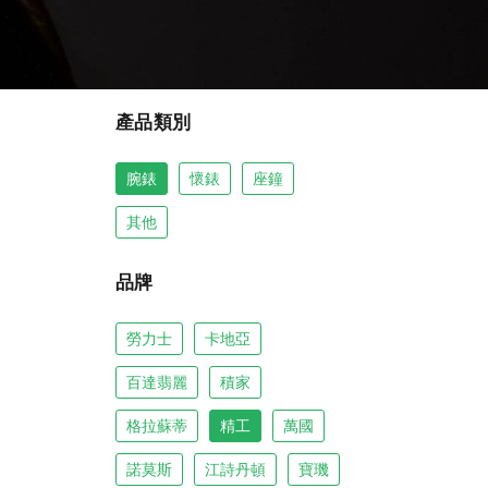
產品類別
腕錶
懷錶
座鐘
其他
品牌
勞力士
卡地亞
百達翡麗
積家
格拉蘇蒂
精工
萬國
諾莫斯
江詩丹頓
寶璣