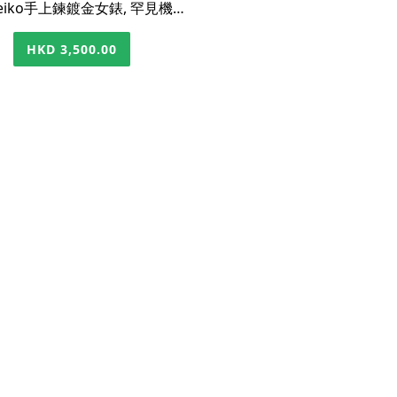
中古Seiko手上鍊鍍金女錶, 罕見機械機芯款
HKD 3,500.00