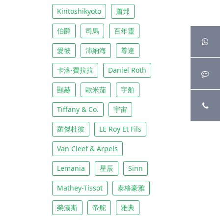
Kintoshikyoto
蕭邦
伯爵
司馬
百年靈
愛彼
沛納海
尊達
卡洛·費拉拉
Daniel Roth
顯赫
歐米茄
宇舶
Tiffany & Co.
宇宙
羅傑杜彼
LE Roy Et Fils
Van Cleef & Arpels
Lemania
星辰
Sinn
Mathey-Tissot
泰格豪雅
榮漢斯
帝舵
雅典