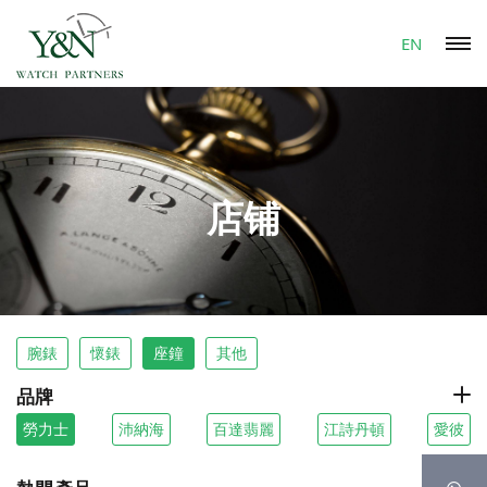
EN
店铺
腕錶
懷錶
座鐘
其他
品牌
勞力士
沛納海
百達翡麗
江詩丹頓
愛彼