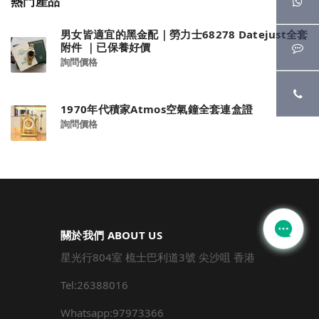
熱門產品
男女皆適宜的黑金配｜勞力士68278 Datejust全套
附件 ｜已保養好價
詢問價格
1970年代積家Atmos空氣鐘全套連盒證
詢問價格
關於我們 ABOUT US
星光行804室 梳士巴利道3號 尖沙咀 香港
Tel:26388016
Whatsapp:97973366